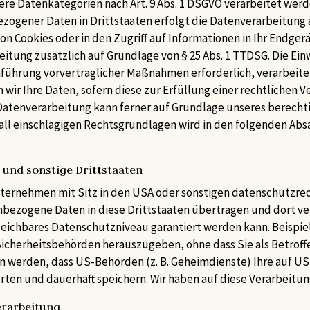
ndere Datenkategorien nach Art. 9 Abs. 1 DSGVO verarbeitet wer
zogener Daten in Drittstaaten erfolgt die Datenverarbeitung 
von Cookies oder in den Zugriff auf Informationen in Ihr Endgerät
itung zusätzlich auf Grundlage von § 25 Abs. 1 TTDSG. Die Einwi
führung vorvertraglicher Maßnahmen erforderlich, verarbeiten 
n wir Ihre Daten, sofern diese zur Erfüllung einer rechtlichen V
e Datenverarbeitung kann ferner auf Grundlage unseres berechtigte
fall einschlägigen Rechtsgrundlagen wird in den folgenden Ab
 und sonstige Drittstaaten
ernehmen mit Sitz in den USA oder sonstigen datenschutzrech
enbezogene Daten in diese Drittstaaten übertragen und dort ve
rgleichbares Datenschutzniveau garantiert werden kann. Beis
icherheitsbehörden herauszugeben, ohne dass Sie als Betroff
en werden, dass US-Behörden (z. B. Geheimdienste) Ihre auf U
n und dauerhaft speichern. Wir haben auf diese Verarbeitung
erarbeitung