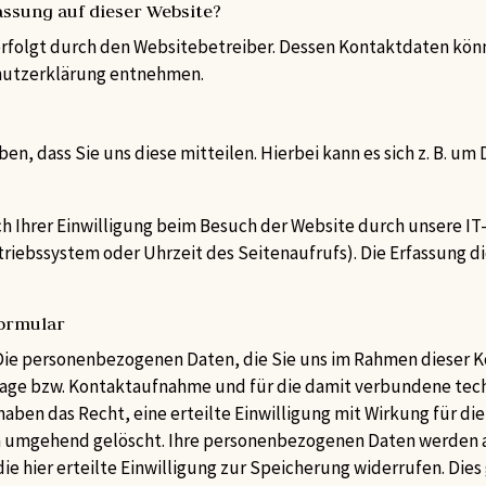
assung auf dieser Website?
erfolgt durch den Websitebetreiber. Dessen Kontaktdaten kön
chutzerklärung entnehmen.
, dass Sie uns diese mitteilen. Hierbei kann es sich z. B. um D
Ihrer Einwilligung beim Besuch der Website durch unsere IT-S
triebssystem oder Uhrzeit des Seitenaufrufs). Die Erfassung d
formular
ie personenbezogenen Daten, die Sie uns im Rahmen dieser K
rage bzw. Kontaktaufnahme und für die damit verbundene tech
 haben das Recht, eine erteilte Einwilligung mit Wirkung für di
 umgehend gelöscht. Ihre personenbezogenen Daten werden a
die hier erteilte Einwilligung zur Speicherung widerrufen. Di