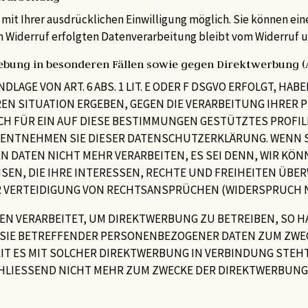
it Ihrer ausdrücklichen Einwilligung möglich. Sie können eine 
m Widerruf erfolgten Datenverarbeitung bleibt vom Widerruf 
bung in besonderen Fällen sowie gegen Direktwerbung (A
GE VON ART. 6 ABS. 1 LIT. E ODER F DSGVO ERFOLGT, HABE
REN SITUATION ERGEBEN, GEGEN DIE VERARBEITUNG IHRE
CH FÜR EIN AUF DIESE BESTIMMUNGEN GESTÜTZTES PROFIL
 ENTNEHMEN SIE DIESER DATENSCHUTZERKLÄRUNG. WENN S
 DATEN NICHT MEHR VERARBEITEN, ES SEI DENN, WIR K
SEN, DIE IHRE INTERESSEN, RECHTE UND FREIHEITEN ÜBER
ERTEIDIGUNG VON RECHTSANSPRÜCHEN (WIDERSPRUCH NACH
 VERARBEITET, UM DIREKTWERBUNG ZU BETREIBEN, SO HAB
 SIE BETREFFENDER PERSONENBEZOGENER DATEN ZUM ZWE
WEIT ES MIT SOLCHER DIREKTWERBUNG IN VERBINDUNG STEH
LIESSEND NICHT MEHR ZUM ZWECKE DER DIREKTWERBUNG 