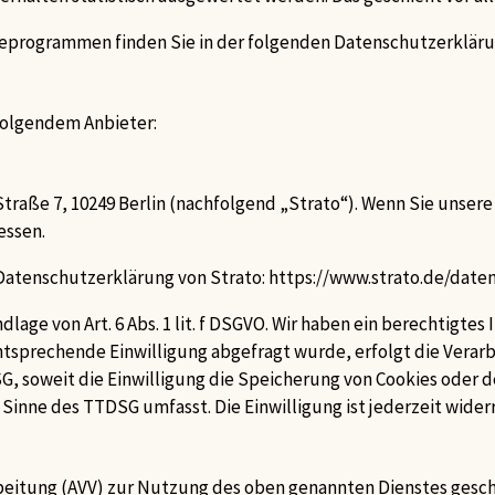
yseprogrammen finden Sie in der folgenden Datenschutzerkläru
 folgendem Anbieter:
Straße 7, 10249 Berlin (nachfolgend „Strato“). Wenn Sie unser
essen.
Datenschutzerklärung von Strato:
https://www.strato.de/date
age von Art. 6 Abs. 1 lit. f DSGVO. Wir haben ein berechtigtes
ntsprechende Einwilligung abgefragt wurde, erfolgt die Verar
TTDSG, soweit die Einwilligung die Speicherung von Cookies oder
m Sinne des TTDSG umfasst. Die Einwilligung ist jederzeit wider
beitung (AVV) zur Nutzung des oben genannten Dienstes geschl