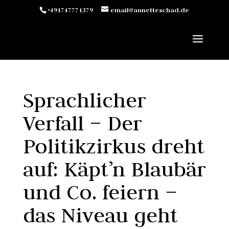
+491747771379
email@annetteschad.de
Sprachlicher
Verfall – Der
Politikzirkus dreht
auf: Käpt’n Blaubär
und Co. feiern –
das Niveau geht