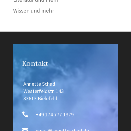
Wissen und mehr
Video-
Player
Kontakt
Annette Schad
Westerfeldstr. 143
33613 Bielefeld

+49 174 777 1379

email@annetteschad.de